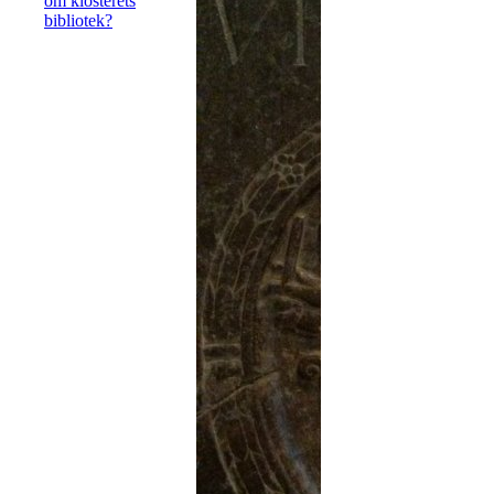
om klosterets
bibliotek?