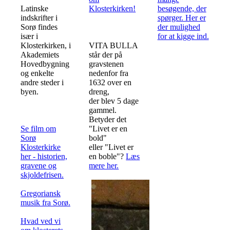
Latinske
Klosterkirken!
besøgende, der
indskrifter i
spørger. Her er
Sorø findes
der mulighed
især i
for at kigge ind.
Klosterkirken, i
VITA BULLA
Akademiets
står der på
Hovedbygning
gravstenen
og enkelte
nedenfor fra
andre steder i
1632 over en
byen.
dreng,
der blev 5 dage
gammel.
Betyder det
Se film om
"Livet er en
Sorø
bold"
Klosterkirke
eller "Livet er
her - historien,
en boble"?
Læs
gravene og
mere her.
skjoldefrisen.
Gregoriansk
musik fra Sorø.
Hvad ved vi