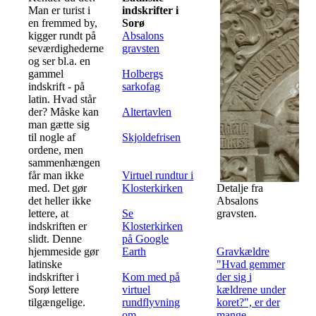
Man er turist i
indskrifter i
en fremmed by,
Sorø
kigger rundt på
Absalons
seværdighederne
gravsten
og ser bl.a. en
gammel
Holbergs
indskrift - på
sarkofag
latin. Hvad står
der? Måske kan
Altertavlen
man gætte sig
til nogle af
Skjoldefrisen
ordene, men
sammenhængen
får man ikke
Virtuel rundtur i
med. Det gør
Klosterkirken
Detalje fra
det heller ikke
Absalons
lettere, at
Se
gravsten.
indskriften er
Klosterkirken
slidt. Denne
på Google
hjemmeside gør
Earth
Gravkældre
latinske
"Hvad gemmer
indskrifter i
Kom med på
der sig i
Sorø lettere
virtuel
kældrene under
tilgængelige.
rundflyvning
koret?", er der
om
mange